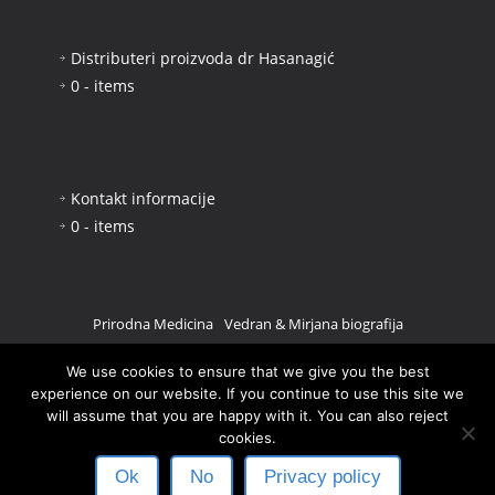
Distributeri proizvoda dr Hasanagić
0 - items
Kontakt informacije
0 - items
Prirodna Medicina
Vedran & Mirjana biografija
Problemi Jetre
Urinarne infekcije
We use cookies to ensure that we give you the best
experience on our website. If you continue to use this site we
Pratite nas na Facebooku
0 - items
will assume that you are happy with it. You can also reject
cookies.
Copyright text 2017 by Biljna Apoteka Dr
Ok
No
Privacy policy
Hasanagić